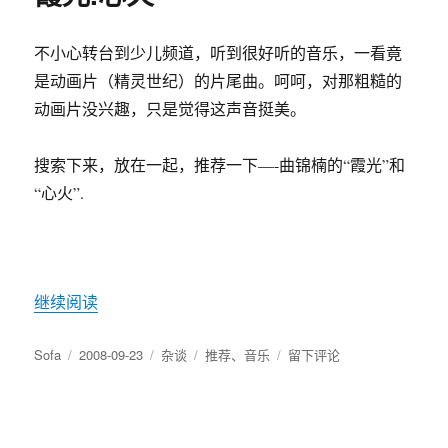
不小心转台到少儿频道，听到很好听的音乐，一看竟
是动画片（精灵世纪）的片尾曲。呵呵，对那粗糙的
动画片没兴趣，只是觉得这声音挺美。
搜索下来，放在一起，推荐一下—-曲锦楠的“霞光”和
“心火”.
“霞光.心火”
继续阅读
作
发
分
标
于
Sofa
2008-09-23
杂谈
推荐
、
音乐
留下评论
者
布
类
签
霞
于
光.
心
火