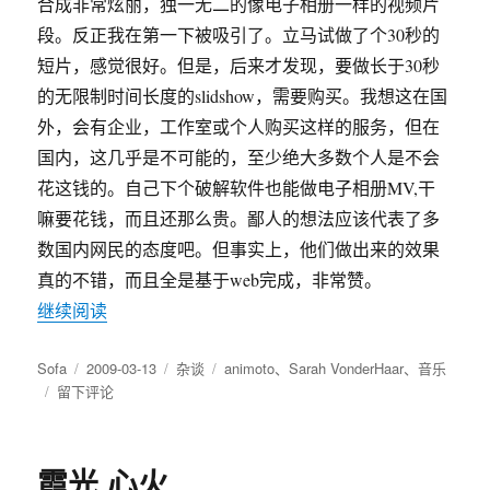
合成非常炫丽，独一无二的像电子相册一样的视频片
段。反正我在第一下被吸引了。立马试做了个30秒的
短片，感觉很好。但是，后来才发现，要做长于30秒
的无限制时间长度的slidshow，需要购买。我想这在国
外，会有企业，工作室或个人购买这样的服务，但在
国内，这几乎是不可能的，至少绝大多数个人是不会
花这钱的。自己下个破解软件也能做电子相册MV,干
嘛要花钱，而且还那么贵。鄙人的想法应该代表了多
数国内网民的态度吧。但事实上，他们做出来的效果
真的不错，而且全是基于web完成，非常赞。
“Sarah VonderHaar 好歌”
继续阅读
作
发
分
标
Sofa
2009-03-13
杂谈
animoto
、
Sarah VonderHaar
、
音乐
者
于
布
类
签
留下评论
Sarah
于
VonderHaar
好
霞光.心火
歌